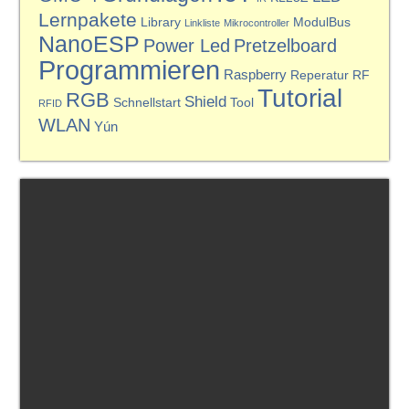
Lernpakete
Library
ModulBus
Linkliste
Mikrocontroller
NanoESP
Power Led
Pretzelboard
Programmieren
Raspberry
Reperatur
RF
Tutorial
RGB
Shield
Schnellstart
Tool
RFID
WLAN
Yún