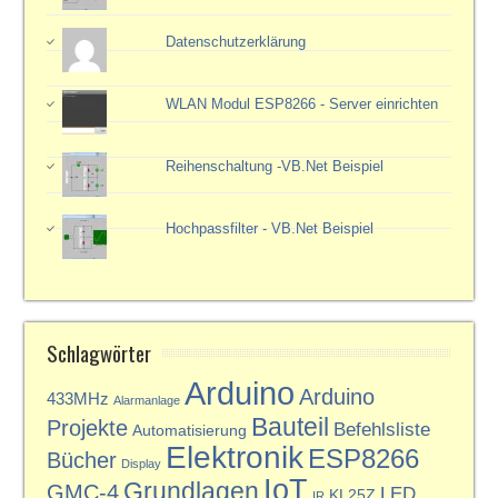
Datenschutzerklärung
WLAN Modul ESP8266 - Server einrichten
Reihenschaltung -VB.Net Beispiel
Hochpassfilter - VB.Net Beispiel
Schlagwörter
Arduino
Arduino
433MHz
Alarmanlage
Bauteil
Projekte
Befehlsliste
Automatisierung
Elektronik
ESP8266
Bücher
Display
IoT
Grundlagen
GMC-4
LED
KL25Z
IR