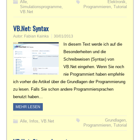
Alle
,
Elektronik
,
Simulationsprogramme
,
Programmieren
,
Tutorial
VB.Net
VB.Net: Syntax
Autor:
Fabian Kainka
30/01/2013
In diesem Text werde ich auf die
Besonderheiten und die
Schreibweisen (Syntax) von
VB.Net eingehen. Wenn Sie noch
nie Programmiert haben empfehle
ich vorher die Artikel über die Grundlagen der Programmierung
zu lesen. Falls Sie schon andere Programmiersprachen
benutzt haben…
MEHR LESEN
Grundlagen
,
Alle
,
Infos
,
VB.Net
Programmieren
,
Tutorial