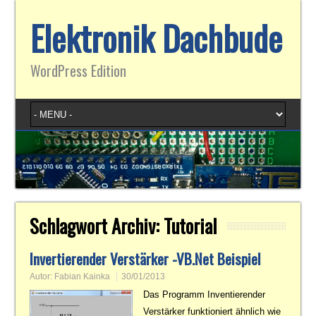
Elektronik Dachbude
WordPress Edition
Schlagwort Archiv:
Tutorial
Invertierender Verstärker -VB.Net Beispiel
Autor:
Fabian Kainka
30/01/2013
Das Programm Inventierender
Verstärker funktioniert ähnlich wie