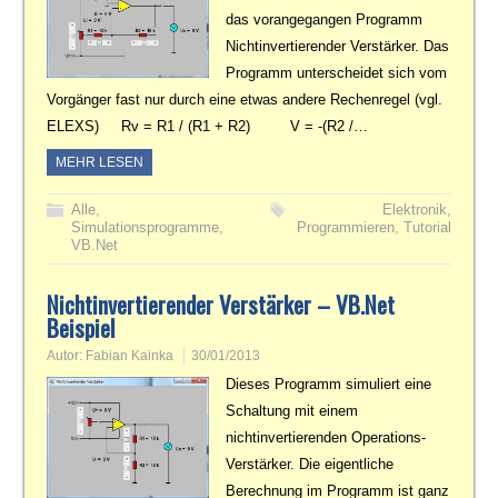
das vorangegangen Programm
Nichtinvertierender Verstärker. Das
Programm unterscheidet sich vom
Vorgänger fast nur durch eine etwas andere Rechenregel (vgl.
ELEXS) Rv = R1 / (R1 + R2) V = -(R2 /…
MEHR LESEN
Alle
,
Elektronik
,
Simulationsprogramme
,
Programmieren
,
Tutorial
VB.Net
Nichtinvertierender Verstärker – VB.Net
Beispiel
Autor:
Fabian Kainka
30/01/2013
Dieses Programm simuliert eine
Schaltung mit einem
nichtinvertierenden Operations-
Verstärker. Die eigentliche
Berechnung im Programm ist ganz