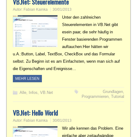
VB.Net: Steuerelemente
Autor:
Fabian Kainka
30/01/2013
Unter den zahlreichen
Steuerelementen in VB.Net gibt
esein paar, die sehr häufig in
Fenster basierenden Programmen
auftauchen:Hier hätten wir
u.A.:Button, Label, TextBox, CheckBox und das Formular
selbst. Zu Beginn ist es am Einfachsten, wenn man sich auf
die Eigenschaften und Ereignisse…
MEHR LESEN
Grundlagen
,
Alle
,
Infos
,
VB.Net
Programmieren
,
Tutorial
VB.Net: Hello World
Autor:
Fabian Kainka
30/01/2013
Wir alle kennen das Problem. Eine
einfache aber zeitaufwändige