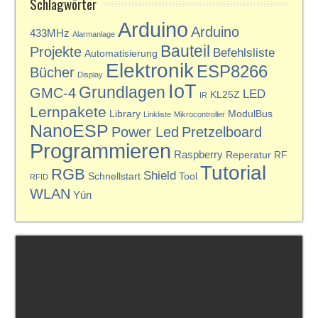
Schlagwörter
Arduino
Arduino
433MHz
Alarmanlage
Bauteil
Projekte
Befehlsliste
Automatisierung
Elektronik
ESP8266
Bücher
Display
IoT
Grundlagen
GMC-4
LED
KL25Z
IR
Lernpakete
Library
ModulBus
Linkliste
Mikrocontroller
NanoESP
Power Led
Pretzelboard
Programmieren
Raspberry
Reperatur
RF
Tutorial
RGB
Shield
Schnellstart
Tool
RFID
WLAN
Yún