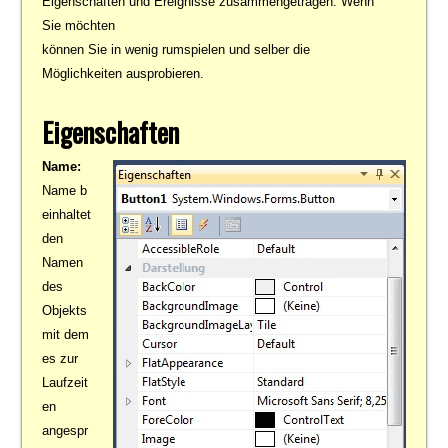
Eigenschaften und Ereignisse zusammengetragen. Wenn
Sie möchten
können Sie in wenig rumspielen und selber die
Möglichkeiten ausprobieren.
Eigenschaften
Name:
Name b
einhaltet
den
Namen
des
Objekts
mit dem
es zur
Laufzeit
en
angespr