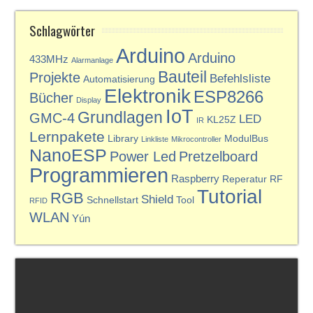
Schlagwörter
Arduino
Arduino
433MHz
Alarmanlage
Bauteil
Projekte
Befehlsliste
Automatisierung
Elektronik
ESP8266
Bücher
Display
IoT
Grundlagen
GMC-4
LED
KL25Z
IR
Lernpakete
Library
ModulBus
Linkliste
Mikrocontroller
NanoESP
Power Led
Pretzelboard
Programmieren
Raspberry
Reperatur
RF
Tutorial
RGB
Shield
Schnellstart
Tool
RFID
WLAN
Yún