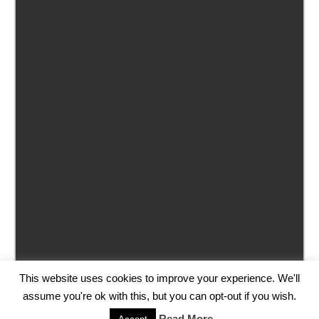
This website uses cookies to improve your experience. We'll
Copyright 2018 Fabian Kainka | All Rights Reserved.
assume you're ok with this, but you can opt-out if you wish.
Impressum
Read More