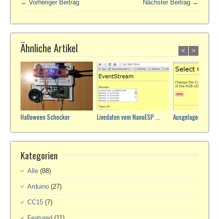
← Vorheriger Beitrag
Nächster Beitrag →
Ähnliche Artikel
<
>
Halloween Schocker
Livedaten vom NanoESP ...
Ausgelagerte Webs
Kategorien
Alle
(88)
Arduino
(27)
CC15
(7)
Featured
(11)