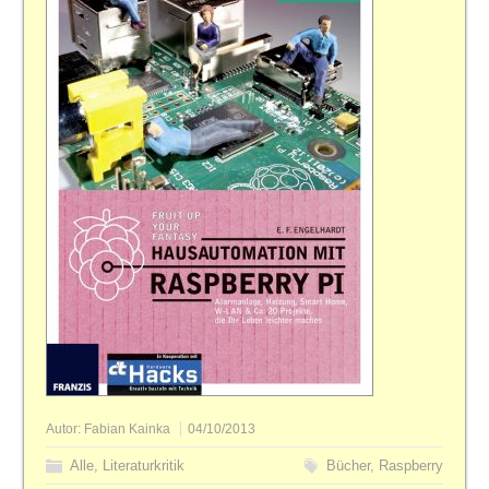
Autor:
Fabian Kainka
04/10/2013
Alle
,
Literaturkritik
Bücher
,
Raspberry