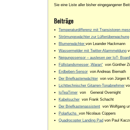
Sie eine Liste aller bisher eingegangener Bei
Beiträge
Temperaturdifferenz mit Transistoren mes
Strömungswächter zur Lüfterüberwachung
Blumenwächter
von Leander Hackmann
Wassermelder mit Twitter-Alarmmeldung
v
Neigungssensor – auslesen per IoT- Boar
Füllstandsmesser „Waran“
von Günther Z
Erdbeben-Sensor
von Andreas Biernath
Der Briefkastenwächter
von von Jürgen K
Lichttechnischer
Gitarren-
Tonabnehmer
vo
IoTeaTimer
von
General Overnight
Kabelsucher
von Frank Schacht
Der Briefkastenassistent
von Wolfgang un
Polarfuchs
von Nicolaus Cüppers
Quadrocopter Landing Pad
von Paul Kacz