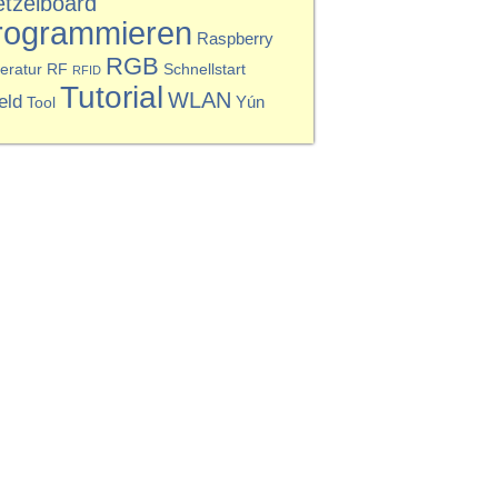
etzelboard
rogrammieren
Raspberry
RGB
eratur
RF
Schnellstart
RFID
Tutorial
WLAN
eld
Yún
Tool
em Nan...
Wettbewerbsbeitrag: Po...