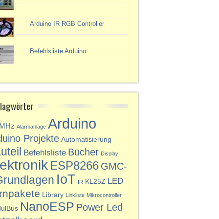
Arduino IR RGB Controller
Befehlsliste Arduino
lagwörter
Arduino
3MHz
Alarmanlage
duino Projekte
Automatisierung
uteil
Bücher
Befehlsliste
Display
ektronik
ESP8266
GMC-
IoT
Grundlagen
LED
KL25Z
IR
rnpakete
Library
Linkliste
Mikrocontroller
NanoESP
Power Led
ulBus