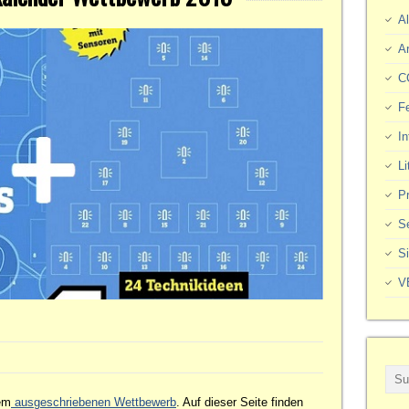
Al
A
C
F
In
Li
Pr
S
S
V
em
ausgeschriebenen Wettbewerb
. Auf dieser Seite finden