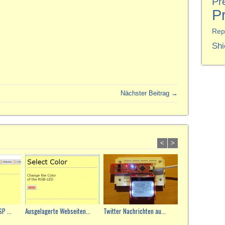
Pr
P
Rep
Shi
Nächster Beitrag →
<
>
P ...
Ausgelagerte Webseiten...
Twitter Nachrichten au...
Ping Watch mit d