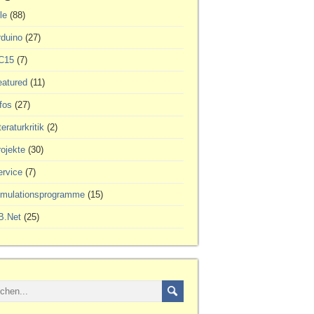
le
(88)
rduino
(27)
C15
(7)
eatured
(11)
fos
(27)
teraturkritik
(2)
ojekte
(30)
ervice
(7)
imulationsprogramme
(15)
B.Net
(25)