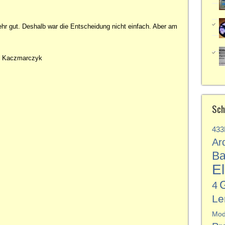
ehr gut. Deshalb war die Entscheidung nicht einfach. Aber am
l Kaczmarczyk
Sch
43
Ar
Ba
El
4
Le
Mod