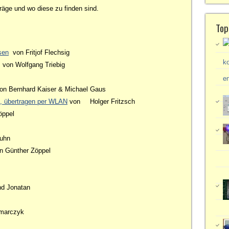
träge und wo diese zu finden sind.
Top
sen
von Fritjof Flechsig
von Wolfgang Triebig
on Bernhard Kaiser & Michael Gaus
d, übertragen per WLAN
von
Holger Fritzsch
öppel
uhn
n Günther Zöppel
d Jonatan
marczyk