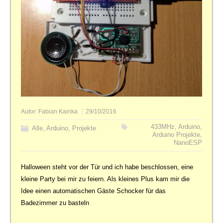
Autor:
Fabian Kainka
29/10/2016
433MHz
,
Arduino
,
Alle
,
Arduino
,
Projekte
Arduino Projekte
,
NanoESP
Halloween steht vor der Tür und ich habe beschlossen, eine
kleine Party bei mir zu feiern. Als kleines Plus kam mir die
Idee einen automatischen Gäste Schocker für das
Badezimmer zu basteln