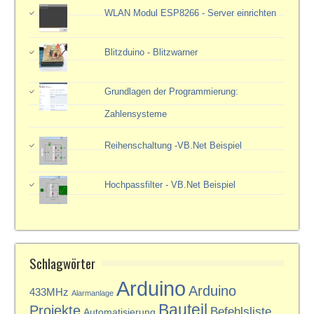
WLAN Modul ESP8266 - Server einrichten
Blitzduino - Blitzwarner
Grundlagen der Programmierung:
Zahlensysteme
Reihenschaltung -VB.Net Beispiel
Hochpassfilter - VB.Net Beispiel
Schlagwörter
Arduino
Arduino
433MHz
Alarmanlage
Bauteil
Projekte
Befehlsliste
Automatisierung