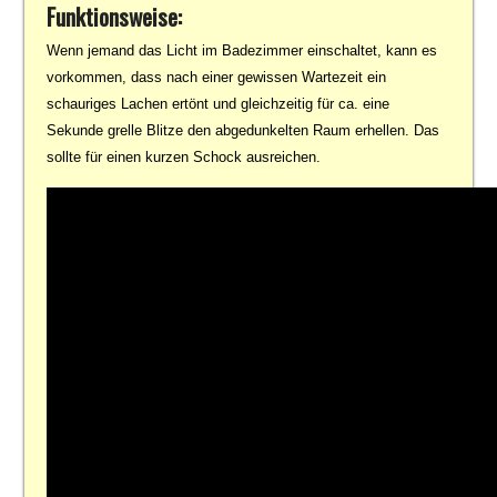
Funktionsweise:
Wenn jemand das Licht im Badezimmer einschaltet, kann es
vorkommen, dass nach einer gewissen Wartezeit ein
schauriges Lachen ertönt und gleichzeitig für ca. eine
Sekunde grelle Blitze den abgedunkelten Raum erhellen. Das
sollte für einen kurzen Schock ausreichen.