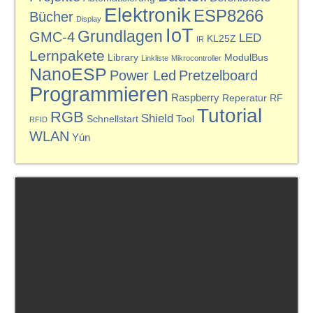
Elektronik
ESP8266
Bücher
Display
IoT
Grundlagen
GMC-4
LED
KL25Z
IR
Lernpakete
Library
ModulBus
Linkliste
Mikrocontroller
NanoESP
Power Led
Pretzelboard
Programmieren
Raspberry
Reperatur
RF
Tutorial
RGB
Shield
Schnellstart
Tool
RFID
WLAN
Yún