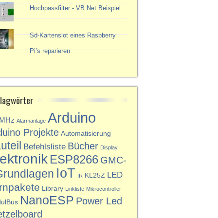
Hochpassfilter - VB.Net Beispiel
Sd-Kartenslot eines Raspberry
Pi’s reparieren
lagwörter
Arduino
3MHz
Alarmanlage
duino Projekte
Automatisierung
uteil
Bücher
Befehlsliste
Display
ektronik
ESP8266
GMC-
IoT
Grundlagen
LED
KL25Z
IR
rnpakete
Library
Linkliste
Mikrocontroller
NanoESP
Power Led
ulBus
etzelboard