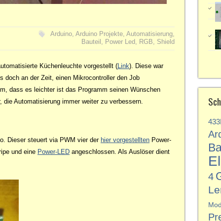
Arduino
,
Arduino Projekte
,
Automatisierung
,
Bauteil
,
Power Led
,
RGB
,
Shield
utomatisierte Küchenleuchte vorgestellt (
Link
). Diese war
s doch an der Zeit, einen Mikrocontroller den Job
lem, dass es leichter ist das Programm seinen Wünschen
Sch
 die Automatisierung immer weiter zu verbessern.
43
Ar
Uno. Dieser steuert via PWM vier der
hier vorgestellten
Power-
Ba
ipe und eine
Power-LED
angeschlossen. Als Auslöser dient
El
4
Le
Mod
Pr