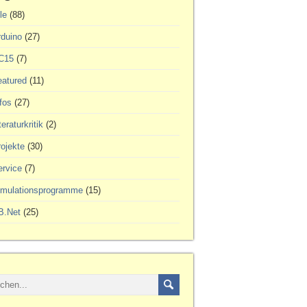
le
(88)
rduino
(27)
C15
(7)
eatured
(11)
fos
(27)
teraturkritik
(2)
ojekte
(30)
ervice
(7)
imulationsprogramme
(15)
B.Net
(25)