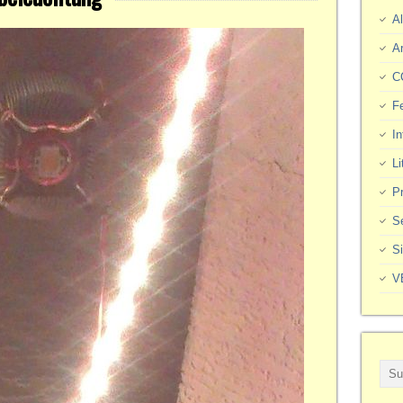
Al
A
C
F
In
Li
Pr
S
S
V