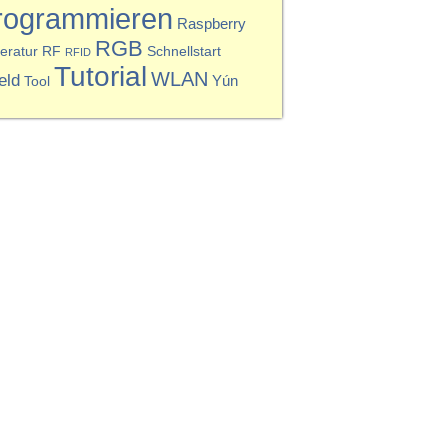
rogrammieren
Raspberry
RGB
eratur
RF
Schnellstart
RFID
Tutorial
WLAN
eld
Yún
Tool